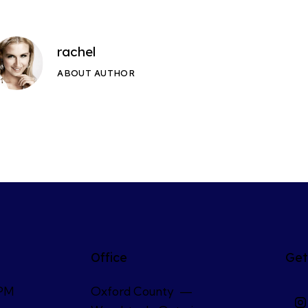
rachel
ABOUT AUTHOR
Office
Get
 PM
Oxford County —