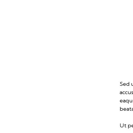
Sed u
accu
eaque
beata
Ut pe