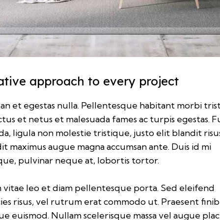
ative approach to every project
n et egestas nulla. Pellentesque habitant morbi tris
tus et netus et malesuada fames ac turpis egestas. F
da, ligula non molestie tristique, justo elit blandit risu
dit maximus augue magna accumsan ante. Duis id mi
ique, pulvinar neque at, lobortis tortor.
 vitae leo et diam pellentesque porta. Sed eleifend
cies risus, vel rutrum erat commodo ut. Praesent fini
e euismod. Nullam scelerisque massa vel augue plac