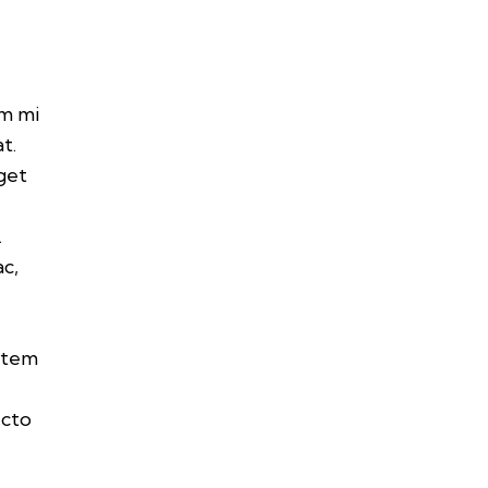
um mi
t.
get
.
ac,
tatem
m
ecto