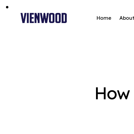
Home
Abou
How 