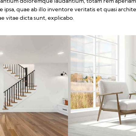
santium doloremque laudantium, totam rem aperia
 ipsa, quae ab illo inventore veritatis et quasi archit
e vitae dicta sunt, explicabo.