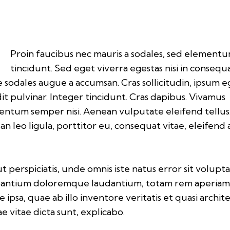
Q
Proin faucibus nec mauris a sodales, sed element
tincidunt. Sed eget viverra egestas nisi in consequa
 sodales augue a accumsan. Cras sollicitudin, ipsum e
it pulvinar. Integer tincidunt. Cras dapibus. Vivamus
ntum semper nisi. Aenean vulputate eleifend tellus
n leo ligula, porttitor eu, consequat vitae, eleifend 
.
t perspiciatis, unde omnis iste natus error sit volup
santium doloremque laudantium, totam rem aperia
 ipsa, quae ab illo inventore veritatis et quasi archit
e vitae dicta sunt, explicabo.