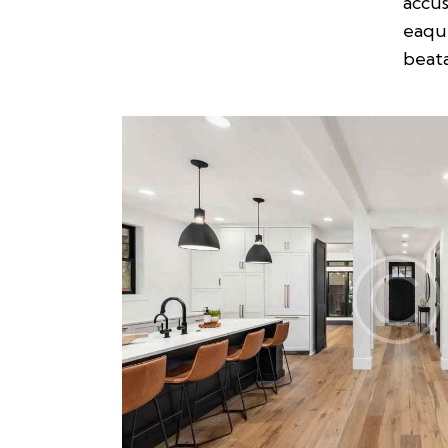
accu
eaque
beata