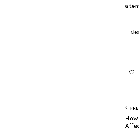
a tem
Cle
PRE
How 
Affe