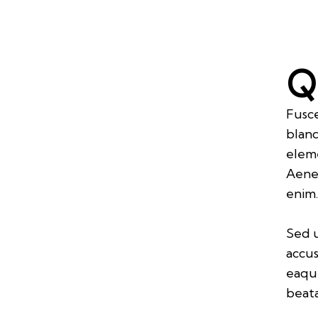
Fusce
bland
eleme
Aenea
enim
Sed u
accu
eaque
beata