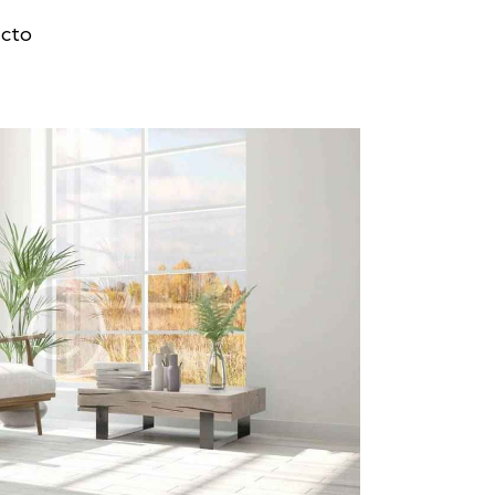
m
ecto