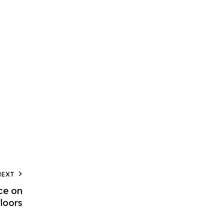
NEXT
ce on
loors