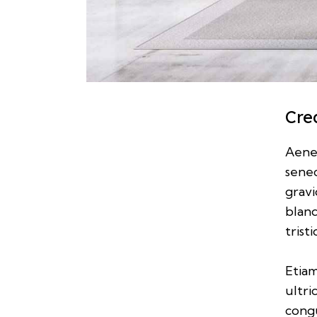
Cre
Aenea
senec
gravi
blan
trist
Etiam
ultri
congu