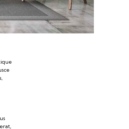
tique
usce
s,
bus
erat,